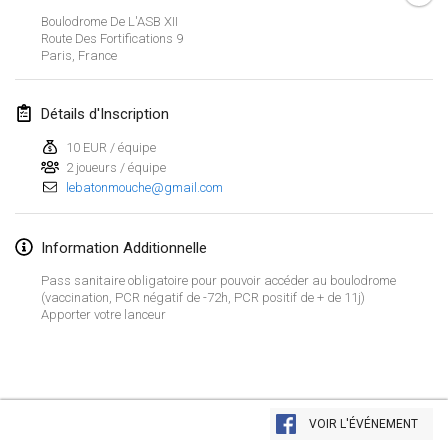
ANNULÉ
Boulodrome De L'ASB XII
Open de Boulay Triplette
Route Des Fortifications
9
20 mars 2021
|
France
Paris
,
France
avril 2021
Détails d'Inscription
10 EUR / équipe
Tournoi du printemps confiné
2 joueurs / équipe
9 avr. 2021
|
France
lebatonmouche@gmail.com
ANNULÉ
Indoor de la CASAS
Information Additionnelle
10 avr. 2021
|
France
Pass sanitaire obligatoire pour pouvoir accéder au boulodrome
Halové MČR Trojnásobný - Czech Indoor Triple
(vaccination, PCR négatif de -72h, PCR positif de + de 11j)
Apporter votre lanceur
10 avr. 2021
|
République tchèque
ANNULÉ
Doublette du Molkkamis
24 avr. 2021
|
Belgique
Afficher la liste
VOIR L'ÉVÉNEMENT
ANNULÉ
Montrant
150
tournois
Individuel du Molkkamis
Maintenu par
Mölkk Your World