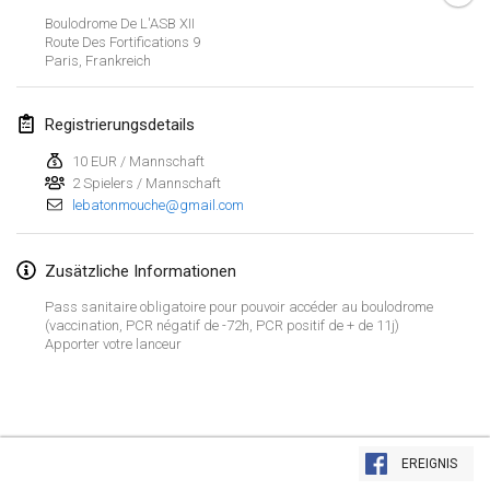
ABGESAGT
Boulodrome De L'ASB XII
Open de Boulay Triplette
Route Des Fortifications
9
20. März 2021
|
Frankreich
Paris
,
Frankreich
April 2021
Registrierungsdetails
10 EUR / Mannschaft
Tournoi du printemps confiné
2 Spielers / Mannschaft
9. Apr. 2021
|
Frankreich
lebatonmouche@gmail.com
ABGESAGT
Indoor de la CASAS
Zusätzliche Informationen
10. Apr. 2021
|
Frankreich
Pass sanitaire obligatoire pour pouvoir accéder au boulodrome
Halové MČR Trojnásobný - Czech Indoor Triple
(vaccination, PCR négatif de -72h, PCR positif de + de 11j)
Apporter votre lanceur
10. Apr. 2021
|
Tschechische Republik
ABGESAGT
Doublette du Molkkamis
24. Apr. 2021
|
Belgien
Liste anzeigen
EREIGNIS
ABGESAGT
150
Turnieren angezeigt
Individuel du Molkkamis
Kuratiert von
Mölkk Your World