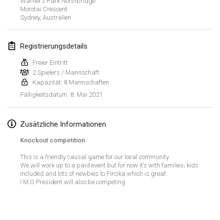
Warner’s Park Northbridge
ABGESAGT
Morotai Crescent
Open de Boulay Triplette
Sydney
,
Australien
20. März 2021
|
Frankreich
Registrierungsdetails
April 2021
Freier Eintritt
2 Spielers / Mannschaft
Tournoi du printemps confiné
Kapazität: 8 Mannschaften
9. Apr. 2021
|
Frankreich
8. Mai 2021
Fälligkeitsdatum
:
ABGESAGT
Indoor de la CASAS
10. Apr. 2021
|
Frankreich
Zusätzliche Informationen
Knockout competition
Halové MČR Trojnásobný - Czech Indoor Triple
This is a friendly causal game for our local community.
10. Apr. 2021
|
Tschechische Republik
We will work up to a paid event but for now it’s with families; kids
included and lots of newbies to Finska which is great.
ABGESAGT
Doublette du Molkkamis
I.M.O President will also be competing
24. Apr. 2021
|
Belgien
Liste anzeigen
ABGESAGT
150
Turnieren angezeigt
Individuel du Molkkamis
Kuratiert von
Mölkk Your World