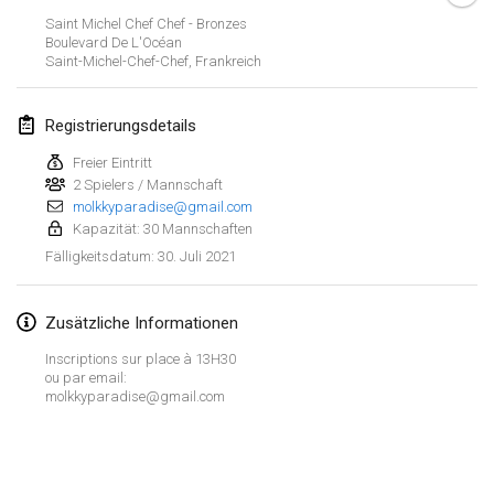
ABGESAGT
Saint Michel Chef Chef - Bronzes
Open de Boulay Triplette
Boulevard De L'Océan
20. März 2021
|
Frankreich
Saint-Michel-Chef-Chef
,
Frankreich
April 2021
Registrierungsdetails
Freier Eintritt
Tournoi du printemps confiné
2 Spielers / Mannschaft
9. Apr. 2021
|
Frankreich
molkkyparadise@gmail.com
Kapazität: 30 Mannschaften
ABGESAGT
Indoor de la CASAS
30. Juli 2021
Fälligkeitsdatum
:
10. Apr. 2021
|
Frankreich
Zusätzliche Informationen
Halové MČR Trojnásobný - Czech Indoor Triple
10. Apr. 2021
|
Tschechische Republik
Inscriptions sur place à 13H30
ou par email:
ABGESAGT
molkkyparadise@gmail.com
Doublette du Molkkamis
24. Apr. 2021
|
Belgien
Liste anzeigen
ABGESAGT
150
Turnieren angezeigt
Individuel du Molkkamis
Kuratiert von
Mölkk Your World