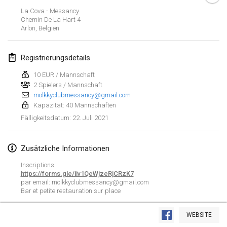
ABGESAGT
La Cova - Messancy
Open de Boulay Triplette
Chemin De La Hart
4
20. März 2021
|
Frankreich
Arlon
,
Belgien
April 2021
Registrierungsdetails
10 EUR / Mannschaft
Tournoi du printemps confiné
2 Spielers / Mannschaft
9. Apr. 2021
|
Frankreich
molkkyclubmessancy@gmail.com
Kapazität: 40 Mannschaften
ABGESAGT
Indoor de la CASAS
22. Juli 2021
Fälligkeitsdatum
:
10. Apr. 2021
|
Frankreich
Zusätzliche Informationen
Halové MČR Trojnásobný - Czech Indoor Triple
10. Apr. 2021
|
Tschechische Republik
Inscriptions:
https://forms.gle/iiv1QeWjzeRjCRzK7
ABGESAGT
par email: molkkyclubmessancy@gmail.com
Doublette du Molkkamis
Bar et petite restauration sur place
24. Apr. 2021
|
Belgien
Liste anzeigen
WEBSITE
ABGESAGT
150
Turnieren angezeigt
Individuel du Molkkamis
Kuratiert von
Mölkk Your World