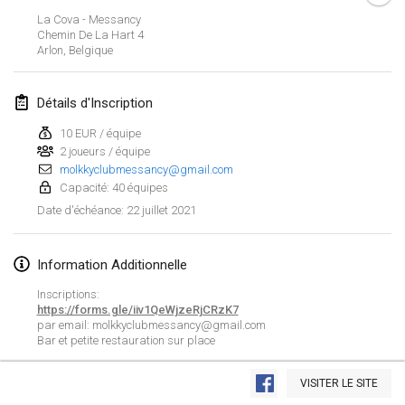
ANNULÉ
La Cova - Messancy
Open de Boulay Triplette
Chemin De La Hart
4
20 mars 2021
|
France
Arlon
,
Belgique
avril 2021
Détails d'Inscription
10 EUR / équipe
Tournoi du printemps confiné
2 joueurs / équipe
9 avr. 2021
|
France
molkkyclubmessancy@gmail.com
Capacité: 40 équipes
ANNULÉ
Indoor de la CASAS
22 juillet 2021
Date d'échéance
:
10 avr. 2021
|
France
Information Additionnelle
Halové MČR Trojnásobný - Czech Indoor Triple
10 avr. 2021
|
République tchèque
Inscriptions:
https://forms.gle/iiv1QeWjzeRjCRzK7
ANNULÉ
par email: molkkyclubmessancy@gmail.com
Doublette du Molkkamis
Bar et petite restauration sur place
24 avr. 2021
|
Belgique
Afficher la liste
VISITER LE SITE
ANNULÉ
Montrant
150
tournois
Individuel du Molkkamis
Maintenu par
Mölkk Your World