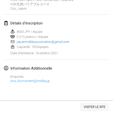
HSR九州バリアブルコース
ANNULÉ
Open de Boulay Triplette
Ozu
,
Japon
20 mars 2021
|
France
Détails d'Inscription
avril 2021
8000 JPY / équipe
3 (+1) joueurs / équipe
Tournoi du printemps confiné
japanmolkkyassociation@gmail.com
9 avr. 2021
|
France
Capacité: 150 équipes
16 octobre 2021
Date d'échéance
:
ANNULÉ
Indoor de la CASAS
10 avr. 2021
|
France
Information Additionnelle
Halové MČR Trojnásobný - Czech Indoor Triple
Enquiries:
10 avr. 2021
|
République tchèque
jma_tournament@molkky.jp
ANNULÉ
Doublette du Molkkamis
24 avr. 2021
|
Belgique
Afficher la liste
VISITER LE SITE
ANNULÉ
Montrant
150
tournois
Individuel du Molkkamis
Maintenu par
Mölkk Your World