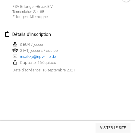
ANNULÉ
FSV Erlangen-Bruck E.V.
Open de Boulay Triplette
Tennenloher Str. 68
20 mars 2021
|
France
Erlangen
,
Allemagne
avril 2021
Détails d'Inscription
3 EUR / joueur
Tournoi du printemps confiné
2 (+1) joueurs / équipe
9 avr. 2021
|
France
moelkky@npv-info.de
Capacité: 16 équipes
ANNULÉ
Indoor de la CASAS
16 septembre 2021
Date d'échéance
:
10 avr. 2021
|
France
Halové MČR Trojnásobný - Czech Indoor Triple
10 avr. 2021
|
République tchèque
ANNULÉ
Doublette du Molkkamis
24 avr. 2021
|
Belgique
Afficher la liste
VISITER LE SITE
ANNULÉ
Montrant
150
tournois
Individuel du Molkkamis
Maintenu par
Mölkk Your World