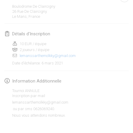
ANNULÉ
Boulodrome De Claircigny
Open de Boulay Triplette
26 Rue De Claircigny
20 mars 2021
|
France
Le Mans
,
France
avril 2021
Détails d'Inscription
10 EUR / équipe
Tournoi du printemps confiné
2 joueurs / équipe
9 avr. 2021
|
France
lemanssarthemolkky@gmail.com
ANNULÉ
6 mars 2021
Date d'échéance
:
Indoor de la CASAS
10 avr. 2021
|
France
Information Additionnelle
Halové MČR Trojnásobný - Czech Indoor Triple
Tournoi ANNULE
10 avr. 2021
|
République tchèque
Inscription par mail
lemanssarthemolkky@gmail.com
ANNULÉ
ou par sms 0626069240.
Doublette du Molkkamis
Nous vous attendons nombreux.
24 avr. 2021
|
Belgique
Afficher la liste
ANNULÉ
Montrant
150
tournois
Individuel du Molkkamis
Maintenu par
Mölkk Your World