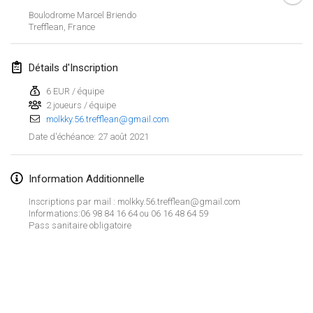
ANNULÉ
Boulodrome Marcel Briendo
Open de Boulay Triplette
Trefflean
,
France
20 mars 2021
|
France
Détails d'Inscription
avril 2021
6 EUR / équipe
2 joueurs / équipe
Tournoi du printemps confiné
molkky.56.trefflean@gmail.com
9 avr. 2021
|
France
27 août 2021
Date d'échéance
:
ANNULÉ
Indoor de la CASAS
10 avr. 2021
|
France
Information Additionnelle
Inscriptions par mail : molkky.56.trefflean@gmail.com
Halové MČR Trojnásobný - Czech Indoor Triple
Informations:06 98 84 16 64 ou 06 16 48 64 59
10 avr. 2021
|
République tchèque
Pass sanitaire obligatoire
ANNULÉ
Doublette du Molkkamis
24 avr. 2021
|
Belgique
Afficher la liste
ANNULÉ
Montrant
150
tournois
Individuel du Molkkamis
Maintenu par
Mölkk Your World