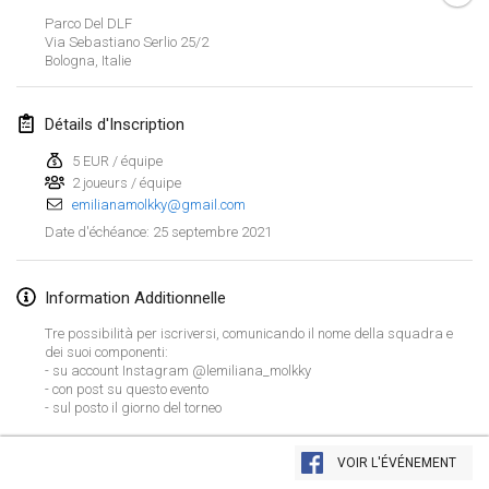
ANNULÉ
Parco Del DLF
Open de Boulay Triplette
Via Sebastiano Serlio
25/2
20 mars 2021
|
France
Bologna
,
Italie
avril 2021
Détails d'Inscription
5 EUR / équipe
Tournoi du printemps confiné
2 joueurs / équipe
9 avr. 2021
|
France
emilianamolkky@gmail.com
ANNULÉ
25 septembre 2021
Date d'échéance
:
Indoor de la CASAS
10 avr. 2021
|
France
Information Additionnelle
Halové MČR Trojnásobný - Czech Indoor Triple
Tre possibilità per iscriversi, comunicando il nome della squadra e
10 avr. 2021
|
République tchèque
dei suoi componenti:
- su account Instagram @lemiliana_molkky
ANNULÉ
- con post su questo evento
Doublette du Molkkamis
- sul posto il giorno del torneo
24 avr. 2021
|
Belgique
Afficher la liste
VOIR L'ÉVÉNEMENT
ANNULÉ
Montrant
150
tournois
Individuel du Molkkamis
Maintenu par
Mölkk Your World