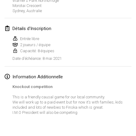
Warner’s Park Northbridge
ANNULÉ
Morotai Crescent
Open de Boulay Triplette
Sydney
,
Australie
20 mars 2021
|
France
Détails d'Inscription
avril 2021
Entrée libre
2 joueurs / équipe
Tournoi du printemps confiné
Capacité: 8 équipes
9 avr. 2021
|
France
8 mai 2021
Date d'échéance
:
ANNULÉ
Indoor de la CASAS
10 avr. 2021
|
France
Information Additionnelle
Knockout competition
Halové MČR Trojnásobný - Czech Indoor Triple
This is a friendly causal game for our local community.
10 avr. 2021
|
République tchèque
We will work up to a paid event but for now it’s with families; kids
included and lots of newbies to Finska which is great.
ANNULÉ
Doublette du Molkkamis
I.M.O President will also be competing
24 avr. 2021
|
Belgique
Afficher la liste
ANNULÉ
Montrant
150
tournois
Individuel du Molkkamis
Maintenu par
Mölkk Your World