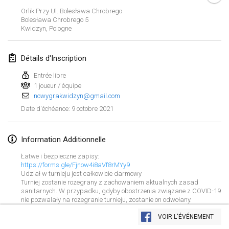
ANNULÉ
Orlik Przy Ul. Bolesława Chrobrego
Open de Boulay Triplette
Bolesława Chrobrego
5
20 mars 2021
|
France
Kwidzyn
,
Pologne
avril 2021
Détails d'Inscription
Entrée libre
Tournoi du printemps confiné
1 joueur / équipe
9 avr. 2021
|
France
nowygrakwidzyn@gmail.com
ANNULÉ
9 octobre 2021
Date d'échéance
:
Indoor de la CASAS
10 avr. 2021
|
France
Information Additionnelle
Halové MČR Trojnásobný - Czech Indoor Triple
Łatwe i bezpieczne zapisy:
10 avr. 2021
|
République tchèque
https://forms.gle/Fjnow4i8aVf8rMYy9
Udział w turnieju jest całkowicie darmowy
ANNULÉ
Turniej zostanie rozegrany z zachowaniem aktualnych zasad
Doublette du Molkkamis
sanitarnych. W przypadku, gdyby obostrzenia związane z COVID-19
nie pozwalały na rozegranie turnieju, zostanie on odwołany.
24 avr. 2021
|
Belgique
Afficher la liste
VOIR L'ÉVÉNEMENT
ANNULÉ
Montrant
150
tournois
Individuel du Molkkamis
Maintenu par
Mölkk Your World