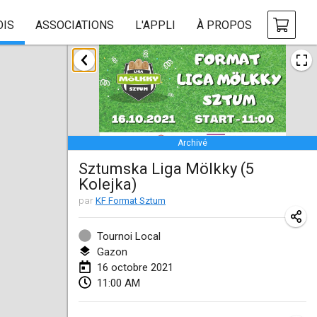
OIS
ASSOCIATIONS
L'APPLI
À PROPOS
février 2021
SM HalliMölkky - Finnish Championship
13 févr. 2021
|
Finlande
Archivé
Tournoi d'adresse "couvre feu"
Sztumska Liga Mölkky (5
19 févr. 2021
|
France
Kolejka)
Australian Finska Championship
par
KF Format Sztum
20 févr. 2021
|
Australie
Tournoi Local
Gazon
mars 2021
16 octobre 2021
ANNULÉ
11:00 AM
Grand Prix de la Sarthe
6 mars 2021
|
France