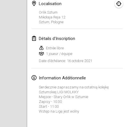
Localisation
ANNULÉ
Open de Boulay Triplette
Orlik Sztum
20 mars 2021
|
France
Mikołaja Reja
12
Sztum
,
Pologne
avril 2021
Détails d'Inscription
Tournoi du printemps confiné
Entrée libre
9 avr. 2021
|
France
1 joueur / équipe
ANNULÉ
16 octobre 2021
Date d'échéance
:
Indoor de la CASAS
10 avr. 2021
|
France
Information Additionnelle
Halové MČR Trojnásobný - Czech Indoor Triple
Serdecznie zapraszamy na ostatnią kolejkę
10 avr. 2021
|
République tchèque
Sztumskiej LIGI MOLKKY
Miejsce - Stary Orlik w Sztumie
ANNULÉ
Zapisy - 10:30
Doublette du Molkkamis
Start - 11:00
24 avr. 2021
|
Belgique
Wstęp na Ligę jest wolny
ANNULÉ
Individuel du Molkkamis