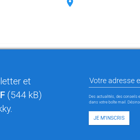
etter et
F
(544 kB)
Des actualités, des conseils 
dans votre boîte mail. Désinsc
kky.
JE M'INSCRIS