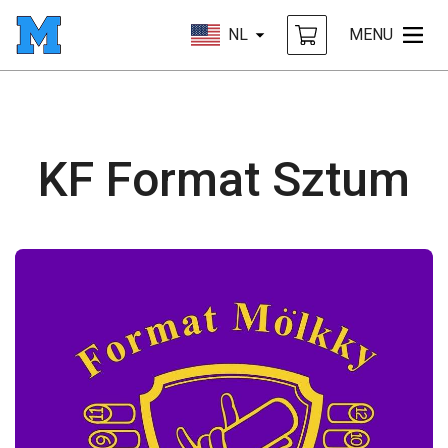
NL
MENU
KF Format Sztum