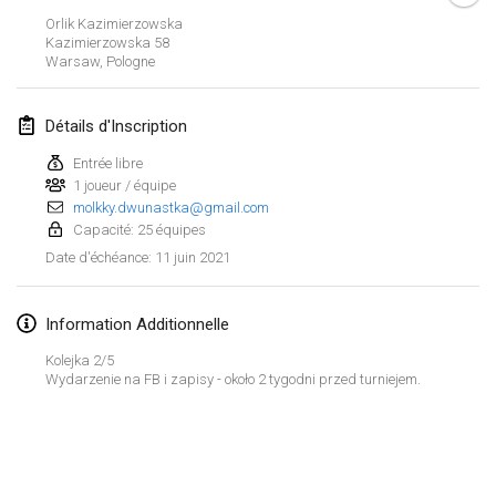
ANNULÉ
Orlik Kazimierzowska
Open de Boulay Triplette
Kazimierzowska
58
20 mars 2021
|
France
Warsaw
,
Pologne
avril 2021
Détails d'Inscription
Entrée libre
Tournoi du printemps confiné
1 joueur / équipe
9 avr. 2021
|
France
molkky.dwunastka@gmail.com
Capacité: 25 équipes
ANNULÉ
Indoor de la CASAS
11 juin 2021
Date d'échéance
:
10 avr. 2021
|
France
Information Additionnelle
Halové MČR Trojnásobný - Czech Indoor Triple
10 avr. 2021
|
République tchèque
Kolejka 2/5
Wydarzenie na FB i zapisy - około 2 tygodni przed turniejem.
ANNULÉ
Doublette du Molkkamis
24 avr. 2021
|
Belgique
Afficher la liste
ANNULÉ
Montrant
150
tournois
Individuel du Molkkamis
Maintenu par
Mölkk Your World