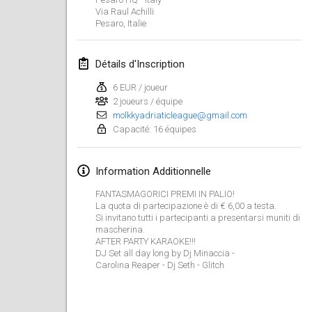
Via Raul Achilli
ANNULÉ
Open de Boulay Triplette
Pesaro
,
Italie
20 mars 2021
|
France
Détails d'Inscription
avril 2021
6 EUR / joueur
2 joueurs / équipe
Tournoi du printemps confiné
molkkyadriaticleague@gmail.com
9 avr. 2021
|
France
Capacité: 16 équipes
ANNULÉ
Indoor de la CASAS
Information Additionnelle
10 avr. 2021
|
France
FANTASMAGORICI PREMI IN PALIO!
La quota di partecipazione è di € 6,00 a testa.
Halové MČR Trojnásobný - Czech Indoor Triple
Si invitano tutti i partecipanti a presentarsi muniti di
10 avr. 2021
|
République tchèque
mascherina.
AFTER PARTY KARAOKE!!!
ANNULÉ
DJ Set all day long by Dj Minaccia -
Doublette du Molkkamis
Carolina Reaper - Dj Seth - Glitch
24 avr. 2021
|
Belgique
ANNULÉ
Individuel du Molkkamis