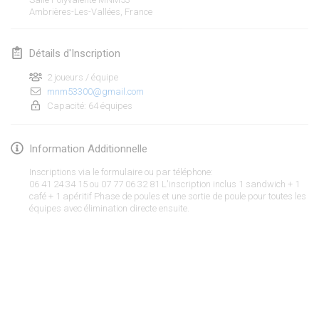
Ambrières-Les-Vallées
ANNULÉ
,
France
Open de Boulay Triplette
20 mars 2021
|
France
Détails d'Inscription
avril 2021
2 joueurs / équipe
mnm53300@gmail.com
Capacité: 64 équipes
Tournoi du printemps confiné
9 avr. 2021
|
France
Information Additionnelle
ANNULÉ
Indoor de la CASAS
Inscriptions via le formulaire ou par téléphone:
10 avr. 2021
|
France
06 41 24 34 15 ou 07 77 06 32 81 L'inscription inclus 1 sandwich + 1
café + 1 apéritif Phase de poules et une sortie de poule pour toutes les
équipes avec élimination directe ensuite.
Halové MČR Trojnásobný - Czech Indoor Triple
10 avr. 2021
|
République tchèque
ANNULÉ
Doublette du Molkkamis
24 avr. 2021
|
Belgique
Afficher la liste
ANNULÉ
Montrant
150
tournois
Individuel du Molkkamis
Maintenu par
Mölkk Your World