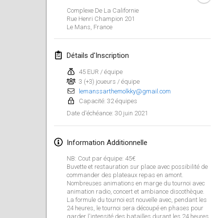
ANNULÉ
Complexe De La Californie
Open de Boulay Triplette
Rue Henri Champion
201
20 mars 2021
|
France
Le Mans
,
France
avril 2021
Détails d'Inscription
45 EUR / équipe
Tournoi du printemps confiné
3 (+3) joueurs / équipe
9 avr. 2021
|
France
lemanssarthemolkky@gmail.com
Capacité: 32 équipes
ANNULÉ
Indoor de la CASAS
30 juin 2021
Date d'échéance
:
10 avr. 2021
|
France
Information Additionnelle
Halové MČR Trojnásobný - Czech Indoor Triple
10 avr. 2021
|
République tchèque
NB: Cout par équipe: 45€
Buvette et restauration sur place avec possibilité de
ANNULÉ
commander des plateaux repas en amont.
Doublette du Molkkamis
Nombreuses animations en marge du tournoi avec
24 avr. 2021
|
Belgique
animation radio, concert et ambiance discothèque.
La formule du tournoi est nouvelle avec, pendant les
24 heures, le tournoi sera découpé en phases pour
ANNULÉ
Individuel du Molkkamis
garder l'intensité des batailles durant les 24 heures