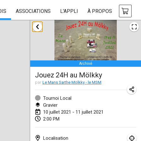
OIS
ASSOCIATIONS
L'APPLI
À PROPOS
février 2021
SM HalliMölkky - Finnish Championship
13 févr. 2021
|
Finlande
Archivé
Tournoi d'adresse "couvre feu"
Jouez 24H au Mölkky
19 févr. 2021
|
France
par
Le Mans Sarthe Mölkky - le MSM
Australian Finska Championship
20 févr. 2021
|
Australie
Tournoi Local
Gravier
10 juillet 2021 - 11 juillet 2021
mars 2021
2:00 PM
ANNULÉ
Grand Prix de la Sarthe
6 mars 2021
|
France
Localisation