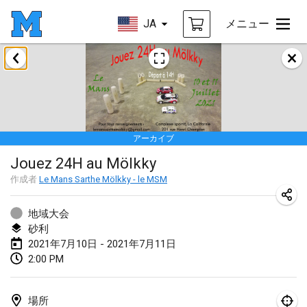
JA
メニュー
2021年2月
SM HalliMölkky - Finnish Championship
2021年2月13日
|
フィンランド
アーカイブ
Tournoi d'adresse "couvre feu"
Jouez 24H au Mölkky
2021年2月19日
|
フランス
作成者
Le Mans Sarthe Mölkky - le MSM
Australian Finska Championship
2021年2月20日
|
オーストラリア
地域大会
砂利
2021年7月10日 - 2021年7月11日
2021年3月
2:00 PM
中止
Grand Prix de la Sarthe
2021年3月6日
|
フランス
場所