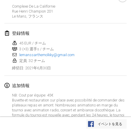
中止
Complexe De La Californie
Open de Boulay Triplette
Rue Henri Champion
201
2021年3月20日
|
フランス
Le Mans
,
フランス
2021年4月
登録情報
45 EUR / チーム
Tournoi du printemps confiné
3 (+3) 選手s / チーム
2021年4月9日
|
フランス
lemanssarthemolkky@gmail.com
定員: 32 チーム
中止
Indoor de la CASAS
2021年6月30日
締切日
:
2021年4月10日
|
フランス
追加情報
Halové MČR Trojnásobný - Czech Indoor Triple
2021年4月10日
|
チェコ
NB: Cout par équipe: 45€
Buvette et restauration sur place avec possibilité de commander des
中止
plateaux repas en amont. Nombreuses animations en marge du
Doublette du Molkkamis
tournoi avec animation radio, concert et ambiance discothèque. La
2021年4月24日
|
ベルギー
formule du tournoi est nouvelle avec, pendant les 24 heures, le tournoi
リストを表示
sera découpé en phases pour garder l'intensité des batailles durant
イベントを見る
les 24 heures de jeu (le règlement sera envoyé sur demande).
中止
表示中
150
トーナメント
Individuel du Molkkamis
監修:
Mölkk Your World
Les inscriptions seront prises par ordre d'arrivée avec constitution