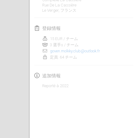
Rue De La Cassière
中止
Open de Boulay Triplette
Le Verger
,
フランス
2021年3月20日
|
フランス
登録情報
2021年4月
15 EUR / チーム
3 選手s / チーム
Tournoi du printemps confiné
goven.molkky.club@outlook.fr
2021年4月9日
|
フランス
定員: 64 チーム
中止
Indoor de la CASAS
追加情報
2021年4月10日
|
フランス
Reporté à 2022
Halové MČR Trojnásobný - Czech Indoor Triple
2021年4月10日
|
チェコ
中止
Doublette du Molkkamis
2021年4月24日
|
ベルギー
中止
Individuel du Molkkamis