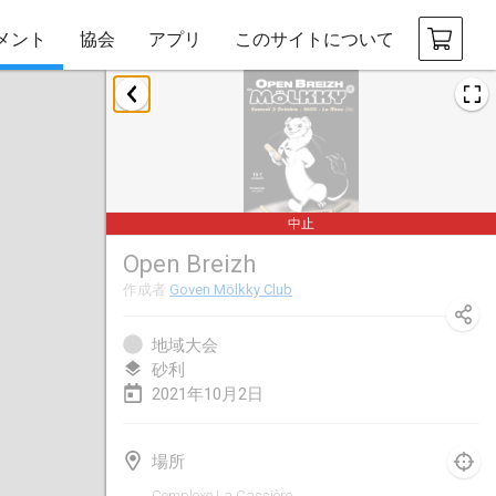
メント
協会
アプリ
このサイトについて
2021年2月
SM HalliMölkky - Finnish Championship
2021年2月13日
|
フィンランド
中止
Tournoi d'adresse "couvre feu"
Open Breizh
2021年2月19日
|
フランス
作成者
Goven Mölkky Club
Australian Finska Championship
2021年2月20日
|
オーストラリア
地域大会
砂利
2021年10月2日
2021年3月
中止
Grand Prix de la Sarthe
場所
2021年3月6日
|
フランス
Complexe La Cassière