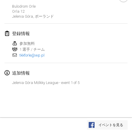
中止
Bulodrom Orle
Open de Boulay Triplette
Orla
12
2021年3月20日
|
フランス
Jelenia Góra
,
ポーランド
2021年4月
登録情報
参加無料
Tournoi du printemps confiné
1 選手 / チーム
2021年4月9日
|
フランス
tkkforle@wp.pl
中止
Indoor de la CASAS
追加情報
2021年4月10日
|
フランス
Jelenia Góra Mölkky League - event 1 of 5
Halové MČR Trojnásobný - Czech Indoor Triple
2021年4月10日
|
チェコ
中止
Doublette du Molkkamis
2021年4月24日
|
ベルギー
リストを表示
イベントを見る
中止
表示中
150
トーナメント
Individuel du Molkkamis
監修:
Mölkk Your World