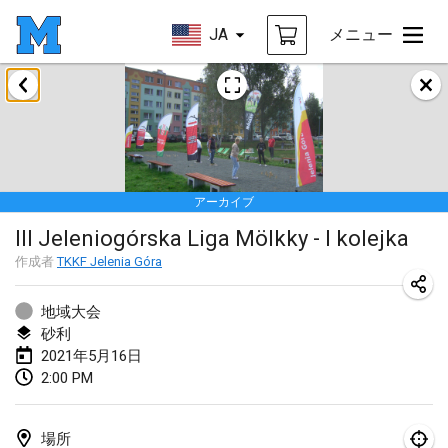
JA
メニュー
2021年2月
SM HalliMölkky - Finnish Championship
2021年2月13日
|
フィンランド
アーカイブ
Tournoi d'adresse "couvre feu"
III Jeleniogórska Liga Mölkky - I kolejka
2021年2月19日
|
フランス
作成者
TKKF Jelenia Góra
Australian Finska Championship
2021年2月20日
|
オーストラリア
地域大会
砂利
2021年5月16日
2021年3月
2:00 PM
中止
Grand Prix de la Sarthe
2021年3月6日
|
フランス
場所