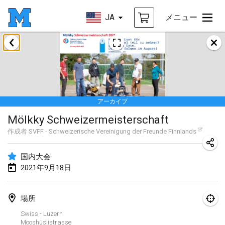
JA
メニュー
2021年2月
SM HalliMölkky - Finnish Championship
2021年2月13日
|
フィンランド
アーカイブ
Tournoi d'adresse "couvre feu"
Mölkky Schweizermeisterschaft
2021年2月19日
|
フランス
作成者
SVFF - Schweizerische Vereinigung der Freunde Finnlands
Australian Finska Championship
2021年2月20日
|
オーストラリア
国内大会
2021年9月18日
2021年3月
中止
場所
Grand Prix de la Sarthe
Swiss - Luzern
2021年3月6日
|
フランス
Mooshüslistrasse