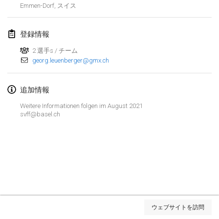
Emmen-Dorf
,
スイス
中止
Open de Boulay Triplette
2021年3月20日
|
フランス
登録情報
2 選手s / チーム
2021年4月
georg.leuenberger@gmx.ch
Tournoi du printemps confiné
2021年4月9日
|
フランス
追加情報
中止
Weitere Informationen folgen im August 2021
Indoor de la CASAS
svff@basel.ch
2021年4月10日
|
フランス
Halové MČR Trojnásobný - Czech Indoor Triple
2021年4月10日
|
チェコ
中止
Doublette du Molkkamis
2021年4月24日
|
ベルギー
リストを表示
ウェブサイトを訪問
中止
表示中
150
トーナメント
Individuel du Molkkamis
監修:
Mölkk Your World