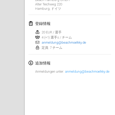
Alter Teichweg 220
中止
Open de Boulay Triplette
Hamburg
,
ドイツ
2021年3月20日
|
フランス
登録情報
2021年4月
20 EUR / 選手
4 (+1) 選手s / チーム
Tournoi du printemps confiné
anmeldung@beachmoelkky.de
2021年4月9日
|
フランス
定員: 7 チーム
中止
Indoor de la CASAS
追加情報
2021年4月10日
|
フランス
Anmeldungen unter:
anmeldung@beachmoelkky.de
Halové MČR Trojnásobný - Czech Indoor Triple
2021年4月10日
|
チェコ
中止
Doublette du Molkkamis
2021年4月24日
|
ベルギー
中止
Individuel du Molkkamis