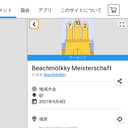
メント
協会
アプリ
このサイトについて
2021年2月
SM HalliMölkky - Finnish Championship
2021年2月13日
|
フィンランド
アーカイブ
Tournoi d'adresse "couvre feu"
Beachmölkky Meisterschaft
2021年2月19日
|
フランス
作成者
BeachMölkky
Australian Finska Championship
2021年2月20日
|
オーストラリア
地域大会
砂
2021年9月4日
2021年3月
中止
Grand Prix de la Sarthe
場所
2021年3月6日
|
フランス
Beach Hamburg GmbH