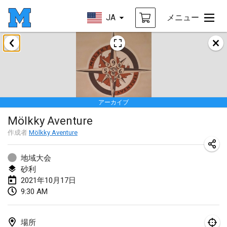
JA
メニュー
2021年2月
SM HalliMölkky - Finnish Championship
2021年2月13日
|
フィンランド
アーカイブ
Tournoi d'adresse "couvre feu"
Mölkky Aventure
2021年2月19日
|
フランス
作成者
Mölkky Aventure
Australian Finska Championship
2021年2月20日
|
オーストラリア
地域大会
砂利
2021年10月17日
2021年3月
9:30 AM
中止
Grand Prix de la Sarthe
2021年3月6日
|
フランス
場所