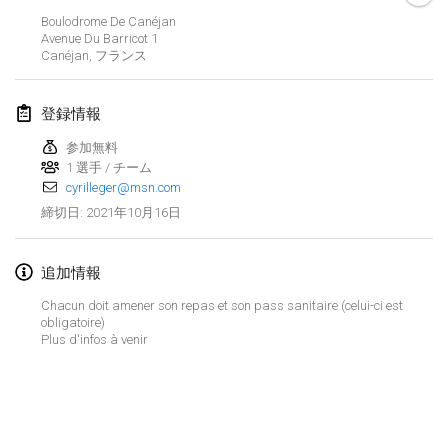
中止
Boulodrome De Canéjan
Open de Boulay Triplette
Avenue Du Barricot
1
2021年3月20日
|
フランス
Canéjan
,
フランス
2021年4月
登録情報
参加無料
Tournoi du printemps confiné
1 選手 / チーム
2021年4月9日
|
フランス
cyrilleger@msn.com
中止
2021年10月16日
締切日
:
Indoor de la CASAS
2021年4月10日
|
フランス
追加情報
Halové MČR Trojnásobný - Czech Indoor Triple
Chacun doit amener son repas et son pass sanitaire (celui-ci est
2021年4月10日
|
チェコ
obligatoire)
Plus d'infos à venir
中止
Doublette du Molkkamis
2021年4月24日
|
ベルギー
リストを表示
中止
表示中
150
トーナメント
Individuel du Molkkamis
監修:
Mölkk Your World