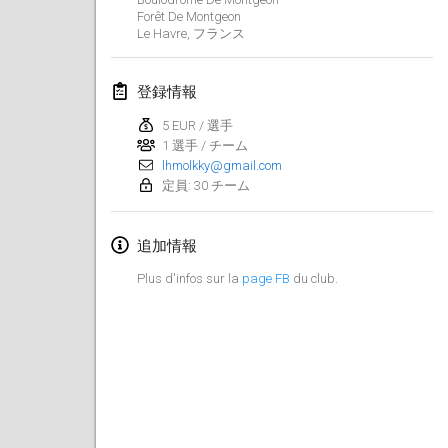
Forêt De Montgeon
中止
Open de Boulay Triplette
Le Havre
,
フランス
2021年3月20日
|
フランス
登録情報
2021年4月
5 EUR / 選手
1 選手 / チーム
Tournoi du printemps confiné
lhmolkky@gmail.com
2021年4月9日
|
フランス
定員: 30 チーム
中止
Indoor de la CASAS
追加情報
2021年4月10日
|
フランス
Plus d'infos sur la
page FB
du club.
Halové MČR Trojnásobný - Czech Indoor Triple
2021年4月10日
|
チェコ
中止
Doublette du Molkkamis
2021年4月24日
|
ベルギー
中止
Individuel du Molkkamis