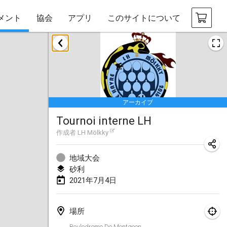
メント
協会
アプリ
このサイトについて
2021年2月
SM HalliMölkky - Finnish Championship
2021年2月13日
|
フィンランド
アーカイブ
Tournoi d'adresse "couvre feu"
Tournoi interne LH
2021年2月19日
|
フランス
作成者
LH Mölkky
Australian Finska Championship
2021年2月20日
|
オーストラリア
地域大会
砂利
2021年7月4日
2021年3月
中止
Grand Prix de la Sarthe
場所
2021年3月6日
|
フランス
Boulodrome De Montgeon