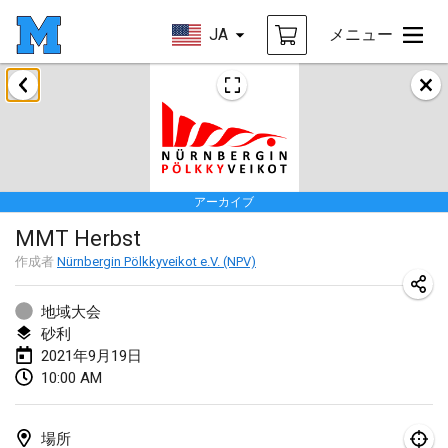
JA
メニュー
2021年2月
SM HalliMölkky - Finnish Championship
2021年2月13日
|
フィンランド
アーカイブ
Tournoi d'adresse "couvre feu"
MMT Herbst
2021年2月19日
|
フランス
作成者
Nürnbergin Pölkkyveikot e.V. (NPV)
Australian Finska Championship
2021年2月20日
|
オーストラリア
地域大会
砂利
2021年9月19日
2021年3月
10:00 AM
中止
Grand Prix de la Sarthe
2021年3月6日
|
フランス
場所