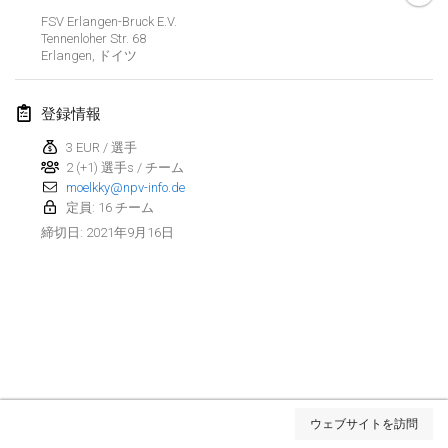
中止
FSV Erlangen-Bruck E.V.
Open de Boulay Triplette
Tennenloher Str. 68
2021年3月20日
|
フランス
Erlangen
,
ドイツ
2021年4月
登録情報
3 EUR / 選手
Tournoi du printemps confiné
2 (+1) 選手s / チーム
2021年4月9日
|
フランス
moelkky@npv-info.de
定員: 16 チーム
中止
Indoor de la CASAS
2021年9月16日
締切日
:
2021年4月10日
|
フランス
Halové MČR Trojnásobný - Czech Indoor Triple
2021年4月10日
|
チェコ
中止
Doublette du Molkkamis
2021年4月24日
|
ベルギー
リストを表示
ウェブサイトを訪問
中止
表示中
150
トーナメント
Individuel du Molkkamis
監修:
Mölkk Your World