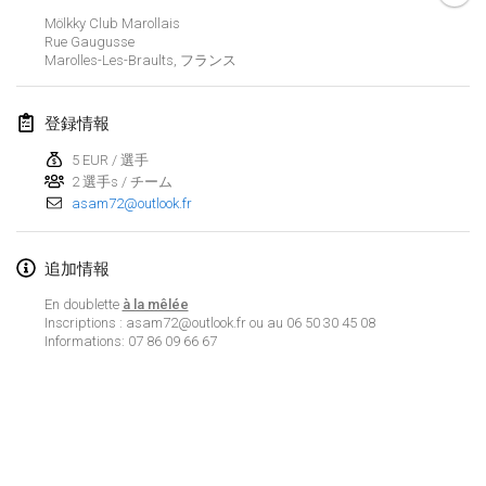
中止
Mölkky Club Marollais
Open de Boulay Triplette
Rue Gaugusse
2021年3月20日
|
フランス
Marolles-Les-Braults
,
フランス
2021年4月
登録情報
5 EUR / 選手
Tournoi du printemps confiné
2 選手s / チーム
2021年4月9日
|
フランス
asam72@outlook.fr
中止
Indoor de la CASAS
追加情報
2021年4月10日
|
フランス
En doublette
à la mêlée
Halové MČR Trojnásobný - Czech Indoor Triple
Inscriptions : asam72@outlook.fr ou au 06 50 30 45 08
Informations: 07 86 09 66 67
2021年4月10日
|
チェコ
中止
Doublette du Molkkamis
2021年4月24日
|
ベルギー
リストを表示
中止
表示中
150
トーナメント
Individuel du Molkkamis
監修:
Mölkk Your World