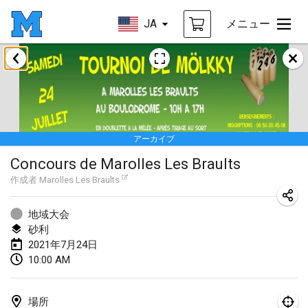
JA
メニュー
2021年2月
SM HalliMölkky - Finnish Championship
2021年2月13日
|
フィンランド
アーカイブ
Tournoi d'adresse "couvre feu"
Concours de Marolles Les Braults
2021年2月19日
|
フランス
作成者
Marolles Les Braults
Australian Finska Championship
2021年2月20日
|
オーストラリア
地域大会
砂利
2021年7月24日
2021年3月
10:00 AM
中止
Grand Prix de la Sarthe
2021年3月6日
|
フランス
場所