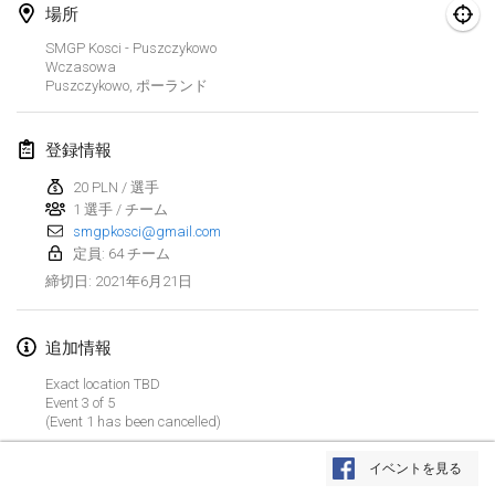
場所
中止
Open de Boulay Triplette
SMGP Kosci - Puszczykowo
2021年3月20日
|
フランス
Wczasowa
Puszczykowo
,
ポーランド
2021年4月
登録情報
Tournoi du printemps confiné
20 PLN / 選手
2021年4月9日
|
フランス
1 選手 / チーム
smgpkosci@gmail.com
中止
Indoor de la CASAS
定員: 64 チーム
2021年4月10日
|
フランス
2021年6月21日
締切日
:
Halové MČR Trojnásobný - Czech Indoor Triple
追加情報
2021年4月10日
|
チェコ
Exact location TBD
中止
Event 3 of 5
Doublette du Molkkamis
(Event 1 has been cancelled)
2021年4月24日
|
ベルギー
リストを表示
イベントを見る
中止
表示中
150
トーナメント
Individuel du Molkkamis
監修:
Mölkk Your World