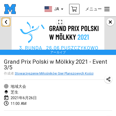
JA
メニュー
2021年2月
SM HalliMölkky - Finnish Championship
2021年2月13日
|
フィンランド
アーカイブ
Tournoi d'adresse "couvre feu"
Grand Prix Polski w Mölkky 2021 - Event
2021年2月19日
|
フランス
3/5
Australian Finska Championship
作成者
Stowarzyszenie Miłośników Gier Planszowych Kości
2021年2月20日
|
オーストラリア
地域大会
芝生
2021年3月
2021年6月26日
中止
11:00 AM
Grand Prix de la Sarthe
2021年3月6日
|
フランス