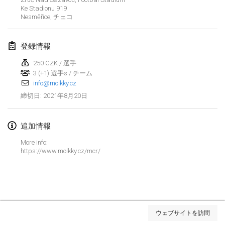
Ke Stadionu
中止
919
Open de Boulay Triplette
Nesměřice
,
チェコ
2021年3月20日
|
フランス
登録情報
2021年4月
250 CZK / 選手
3 (+1) 選手s / チーム
Tournoi du printemps confiné
info@molkky.cz
2021年4月9日
|
フランス
2021年8月20日
締切日
:
中止
Indoor de la CASAS
2021年4月10日
|
フランス
追加情報
More info:
Halové MČR Trojnásobný - Czech Indoor Triple
https://www.molkky.cz/mcr/
2021年4月10日
|
チェコ
中止
Doublette du Molkkamis
2021年4月24日
|
ベルギー
リストを表示
ウェブサイトを訪問
中止
表示中
150
トーナメント
Individuel du Molkkamis
監修:
Mölkk Your World