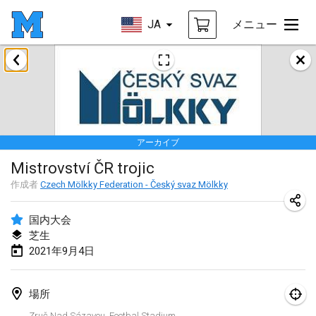
JA
メニュー
2021年2月
SM HalliMölkky - Finnish Championship
2021年2月13日
|
フィンランド
アーカイブ
Tournoi d'adresse "couvre feu"
Mistrovství ČR trojic
2021年2月19日
|
フランス
作成者
Czech Mölkky Federation - Český svaz Mölkky
Australian Finska Championship
2021年2月20日
|
オーストラリア
国内大会
芝生
2021年9月4日
2021年3月
中止
Grand Prix de la Sarthe
場所
2021年3月6日
|
フランス
Zruč Nad Sázavou, Footbal Stadium