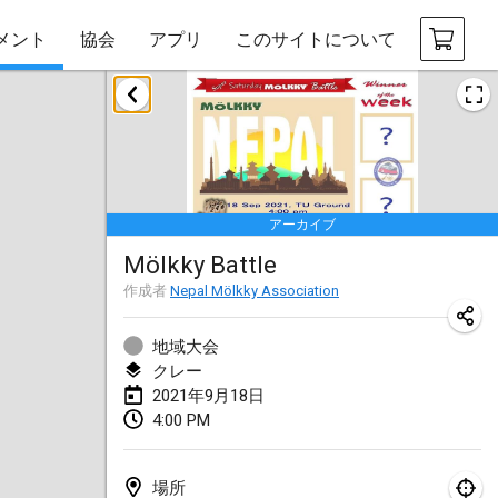
メント
協会
アプリ
このサイトについて
2021年2月
SM HalliMölkky - Finnish Championship
2021年2月13日
|
フィンランド
アーカイブ
Tournoi d'adresse "couvre feu"
Mölkky Battle
2021年2月19日
|
フランス
作成者
Nepal Mölkky Association
Australian Finska Championship
2021年2月20日
|
オーストラリア
地域大会
クレー
2021年9月18日
2021年3月
4:00 PM
中止
Grand Prix de la Sarthe
2021年3月6日
|
フランス
場所