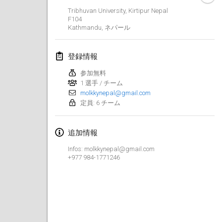
中止
Tribhuvan University, Kirtipur Nepal
Open de Boulay Triplette
F104
2021年3月20日
|
フランス
Kathmandu
,
ネパール
2021年4月
登録情報
参加無料
Tournoi du printemps confiné
1 選手 / チーム
2021年4月9日
|
フランス
molkkynepal@gmail.com
定員: 6 チーム
中止
Indoor de la CASAS
2021年4月10日
|
フランス
追加情報
Halové MČR Trojnásobný - Czech Indoor Triple
Infos: molkkynepal@gmail.com
+977 984-1771246
2021年4月10日
|
チェコ
中止
Doublette du Molkkamis
2021年4月24日
|
ベルギー
中止
Individuel du Molkkamis