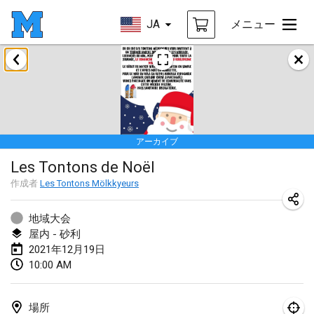
JA
メニュー
2021年2月
SM HalliMölkky - Finnish Championship
2021年2月13日
|
フィンランド
アーカイブ
Tournoi d'adresse "couvre feu"
Les Tontons de Noël
2021年2月19日
|
フランス
作成者
Les Tontons Mölkkyeurs
Australian Finska Championship
2021年2月20日
|
オーストラリア
地域大会
屋内 - 砂利
2021年12月19日
2021年3月
10:00 AM
中止
Grand Prix de la Sarthe
2021年3月6日
|
フランス
場所