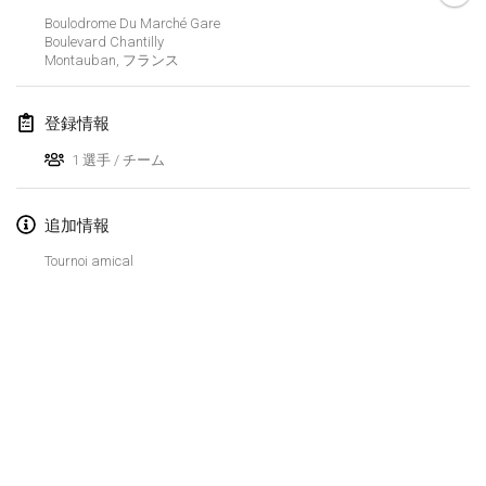
中止
Boulodrome Du Marché Gare
Open de Boulay Triplette
Boulevard Chantilly
2021年3月20日
|
フランス
Montauban
,
フランス
2021年4月
登録情報
1 選手 / チーム
Tournoi du printemps confiné
2021年4月9日
|
フランス
追加情報
中止
Indoor de la CASAS
Tournoi amical
2021年4月10日
|
フランス
Halové MČR Trojnásobný - Czech Indoor Triple
2021年4月10日
|
チェコ
中止
Doublette du Molkkamis
2021年4月24日
|
ベルギー
リストを表示
中止
表示中
150
トーナメント
Individuel du Molkkamis
監修:
Mölkk Your World