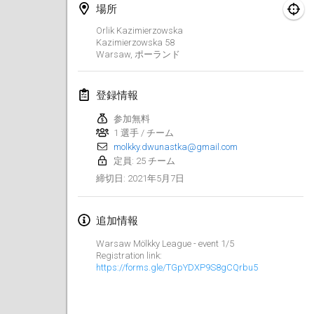
場所
中止
Open de Boulay Triplette
Orlik Kazimierzowska
2021年3月20日
|
フランス
Kazimierzowska
58
Warsaw
,
ポーランド
2021年4月
登録情報
Tournoi du printemps confiné
参加無料
2021年4月9日
|
フランス
1 選手 / チーム
molkky.dwunastka@gmail.com
中止
Indoor de la CASAS
定員: 25 チーム
2021年4月10日
|
フランス
2021年5月7日
締切日
:
Halové MČR Trojnásobný - Czech Indoor Triple
追加情報
2021年4月10日
|
チェコ
Warsaw Mölkky League - event 1/5
中止
Registration link:
Doublette du Molkkamis
https://forms.gle/TGpYDXP9S8gCQrbu5
2021年4月24日
|
ベルギー
中止
Individuel du Molkkamis