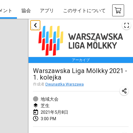
メント
協会
アプリ
このサイトについて
2021年2月
SM HalliMölkky - Finnish Championship
2021年2月13日
|
フィンランド
アーカイブ
Tournoi d'adresse "couvre feu"
Warszawska Liga Mölkky 2021 -
2021年2月19日
|
フランス
1. kolejka
Australian Finska Championship
作成者
Dwunastka Warszawa
2021年2月20日
|
オーストラリア
地域大会
芝生
2021年3月
2021年5月8日
中止
3:00 PM
Grand Prix de la Sarthe
2021年3月6日
|
フランス