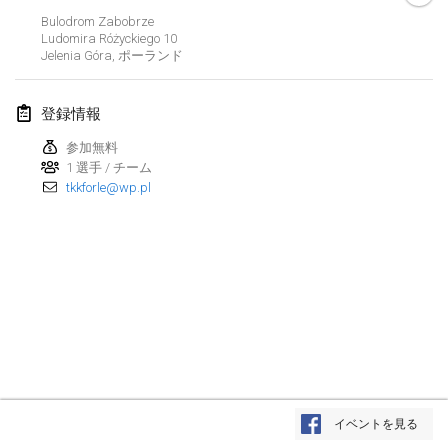
中止
Bulodrom Zabobrze
Open de Boulay Triplette
Ludomira Różyckiego
10
2021年3月20日
|
フランス
Jelenia Góra
,
ポーランド
2021年4月
登録情報
参加無料
Tournoi du printemps confiné
1 選手 / チーム
2021年4月9日
|
フランス
tkkforle@wp.pl
中止
Indoor de la CASAS
2021年4月10日
|
フランス
Halové MČR Trojnásobný - Czech Indoor Triple
2021年4月10日
|
チェコ
中止
Doublette du Molkkamis
2021年4月24日
|
ベルギー
リストを表示
イベントを見る
中止
表示中
150
トーナメント
Individuel du Molkkamis
監修:
Mölkk Your World