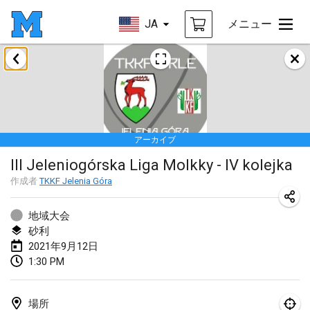
JA
メニュー
2021年2月
SM HalliMölkky - Finnish Championship
2021年2月13日
|
フィンランド
アーカイブ
Tournoi d'adresse "couvre feu"
III Jeleniogórska Liga Molkky - IV kolejka
2021年2月19日
|
フランス
作成者
TKKF Jelenia Góra
Australian Finska Championship
2021年2月20日
|
オーストラリア
地域大会
砂利
2021年9月12日
2021年3月
1:30 PM
中止
Grand Prix de la Sarthe
2021年3月6日
|
フランス
場所