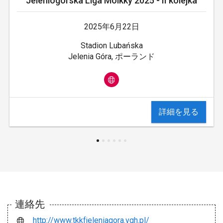
Jeleniogórska Liga Mölkky 2025 - II kolejka
2025年6月22日
Stadion Lubańska
Jelenia Góra, ポーランド
詳細を見る
連絡先
http://www.tkkfjeleniagora.vgh.pl/