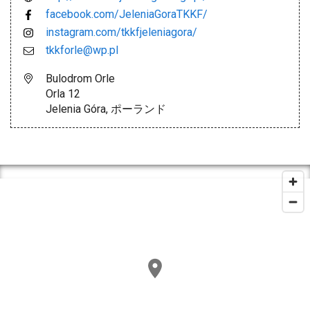
facebook.com/JeleniaGoraTKKF/
instagram.com/tkkfjeleniagora/
tkkforle@wp.pl
Bulodrom Orle
Orla 12
Jelenia Góra, ポーランド