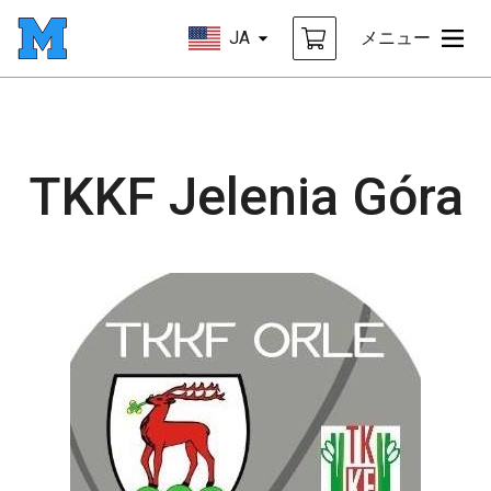
JA
メニュー
TKKF Jelenia Góra