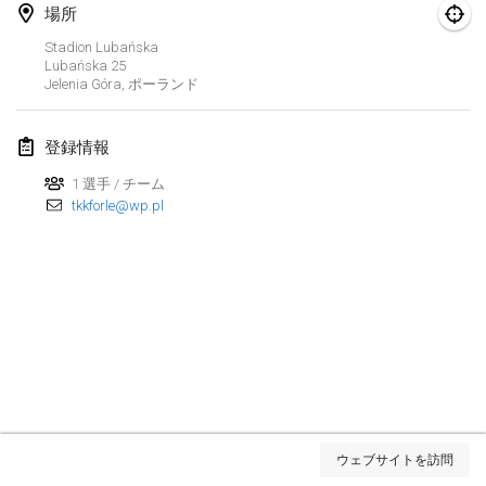
2025年1月25日
|
フランス
場所
Stadion Lubańska
2025年2月
Lubańska
25
Jelenia Góra
,
ポーランド
US Mölkky Winter
2025年2月7日
|
アメリカ合衆国
登録情報
1 選手 / チーム
Open des vendanges tardives
tkkforle@wp.pl
2025年2月8日
|
フランス
Indoor de la CASAS
2025年2月15日
|
フランス
SM HalliMölkky - Finnish Championship
2025年2月15日
|
フィンランド
Warm-up EM Indoor
リストを表示
2025年2月28日
|
チェコ
ウェブサイトを訪問
表示中
241
トーナメント
監修:
Mölkk Your World