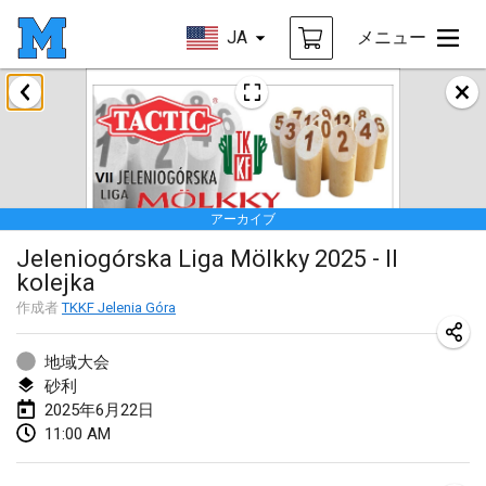
JA
メニュー
2025年1月
Tournoi Mixte ASPTTOM
2025年1月18日
|
フランス
アーカイブ
Indoor Polish Open 2025 - Singles
Jeleniogórska Liga Mölkky 2025 - II
2025年1月18日
|
ポーランド
kolejka
Tournoi de St Max
作成者
TKKF Jelenia Góra
2025年1月19日
|
フランス
地域大会
Indoor Polish Open 2025 - Doubles
砂利
2025年6月22日
2025年1月19日
|
ポーランド
11:00 AM
Tournoi de Mölkky - Lesfous Dubâtonvaigeois