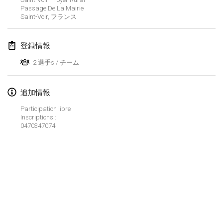
2025年1月25日
|
フランス
Passage De La Mairie
Saint-Voir
,
フランス
2025年2月
登録情報
US Mölkky Winter
2025年2月7日
|
アメリカ合衆国
2 選手s / チーム
Open des vendanges tardives
追加情報
2025年2月8日
|
フランス
Participation libre
Inscriptions :
Indoor de la CASAS
0470347074
2025年2月15日
|
フランス
SM HalliMölkky - Finnish Championship
2025年2月15日
|
フィンランド
Warm-up EM Indoor
リストを表示
2025年2月28日
|
チェコ
表示中
241
トーナメント
監修:
Mölkk Your World