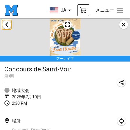
JA
メニュー
2025年1月
Tournoi Mixte ASPTTOM
2025年1月18日
|
フランス
アーカイブ
Indoor Polish Open 2025 - Singles
Concours de Saint-Voir
2025年1月18日
|
ポーランド
第
1
回
Tournoi de St Max
2025年1月19日
|
フランス
地域大会
2025年7月10日
Indoor Polish Open 2025 - Doubles
2:30 PM
2025年1月19日
|
ポーランド
場所
Tournoi de Mölkky - Lesfous Dubâtonvaigeois
Saint-Voir - Foyer Rural