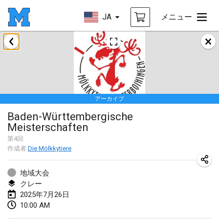
JA
メニュー
2025年1月
Tournoi Mixte ASPTTOM
2025年1月18日
|
フランス
アーカイブ
Indoor Polish Open 2025 - Singles
Baden-Württembergische
2025年1月18日
|
ポーランド
Meisterschaften
Tournoi de St Max
第
4
回
作成者
Die Mölkkytiere
2025年1月19日
|
フランス
地域大会
Indoor Polish Open 2025 - Doubles
クレー
2025年1月19日
|
ポーランド
2025年7月26日
10:00 AM
Tournoi de Mölkky - Lesfous Dubâtonvaigeois