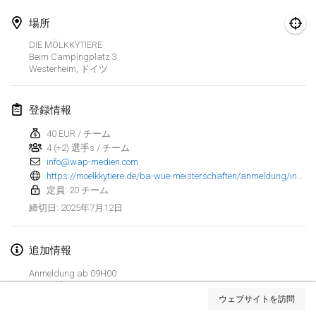
2025年1月25日
|
フランス
場所
2025年2月
DIE MÖLKKYTIERE
Beim Campingplatz
3
Westerheim
,
ドイツ
US Mölkky Winter
2025年2月7日
|
アメリカ合衆国
登録情報
Open des vendanges tardives
40 EUR / チーム
2025年2月8日
|
フランス
4 (+2) 選手s / チーム
info@wap-medien.com
Indoor de la CASAS
https://moelkkytiere.de/ba-wue-meisterschaften/anmeldung/index.html
2025年2月15日
|
フランス
定員: 20 チーム
2025年7月12日
締切日
:
SM HalliMölkky - Finnish Championship
2025年2月15日
|
フィンランド
追加情報
Anmeldung ab 09H00
Warm-up EM Indoor
リストを表示
8-9 Fields
2025年2月28日
|
チェコ
ウェブサイトを訪問
表示中
241
トーナメント
監修:
Mölkk Your World