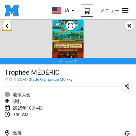
JA
メニュー
2025年1月
Tournoi Mixte ASPTTOM
2025年1月18日
|
フランス
アーカイブ
Indoor Polish Open 2025 - Singles
Trophée MÉDÉRIC
2025年1月18日
|
ポーランド
作成者
SOM - Stade Olympique Mölkky
Tournoi de St Max
2025年1月19日
|
フランス
地域大会
砂利
Indoor Polish Open 2025 - Doubles
2025年10月4日
9:30 AM
2025年1月19日
|
ポーランド
Tournoi de Mölkky - Lesfous Dubâtonvaigeois
場所