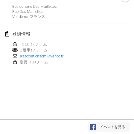
2025年1月25日
|
フランス
Boulodrome Des Maillettes
Rue Des Maillettes
Vendôme
,
フランス
2025年2月
US Mölkky Winter
登録情報
2025年2月7日
|
アメリカ合衆国
10 EUR / チーム
2 選手s / チーム
Open des vendanges tardives
associationsom@yahoo.fr
2025年2月8日
|
フランス
定員: 100 チーム
Indoor de la CASAS
2025年2月15日
|
フランス
SM HalliMölkky - Finnish Championship
2025年2月15日
|
フィンランド
Warm-up EM Indoor
リストを表示
2025年2月28日
|
チェコ
イベントを見る
表示中
241
トーナメント
監修:
Mölkk Your World