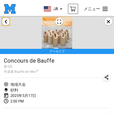
JA
メニュー
2025年1月
Tournoi Mixte ASPTTOM
2025年1月18日
|
フランス
アーカイブ
Indoor Polish Open 2025 - Singles
Concours de Bauffe
2025年1月18日
|
ポーランド
第
1
回
作成者
Bauffe en fête
Tournoi de St Max
2025年1月19日
|
フランス
地域大会
砂利
Indoor Polish Open 2025 - Doubles
2025年5月17日
2025年1月19日
|
ポーランド
2:00 PM
Tournoi de Mölkky - Lesfous Dubâtonvaigeois