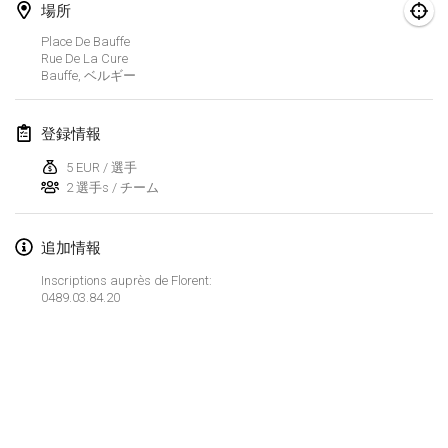
2025年1月25日
|
フランス
場所
Place De Bauffe
2025年2月
Rue De La Cure
Bauffe
,
ベルギー
US Mölkky Winter
2025年2月7日
|
アメリカ合衆国
登録情報
5 EUR / 選手
Open des vendanges tardives
2 選手s / チーム
2025年2月8日
|
フランス
Indoor de la CASAS
追加情報
2025年2月15日
|
フランス
Inscriptions auprès de Florent:
0489.03.84.20
SM HalliMölkky - Finnish Championship
2025年2月15日
|
フィンランド
Warm-up EM Indoor
リストを表示
2025年2月28日
|
チェコ
表示中
241
トーナメント
監修:
Mölkk Your World