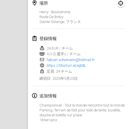
2025年1月25日
|
フランス
場所
Herry - Boulodrome
2025年2月
Route De Brécy
Sainte-Solange
,
フランス
US Mölkky Winter
2025年2月7日
|
アメリカ合衆国
登録情報
24 EUR / チーム
Open des vendanges tardives
4 (+2) 選手s / チーム
2025年2月8日
|
フランス
fabian.schomann@hotmail.fr
https://Shorturl.at/ejE8L
Indoor de la CASAS
定員: 24 チーム
2025年2月15日
|
フランス
2025年5月25日
締切日
:
SM HalliMölkky - Finnish Championship
追加情報
2025年2月15日
|
フィンランド
Championnat - Tout le monde rencontre tout le monde
Parking, Terrain de foot pour toile de tente, buvette,
Warm-up EM Indoor
douche et toilette sur place
2025年2月28日
|
チェコ
18 terrains