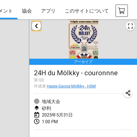
メント
協会
アプリ
このサイトについて
2025年1月
Tournoi Mixte ASPTTOM
2025年1月18日
|
フランス
アーカイブ
Indoor Polish Open 2025 - Singles
24H du Mölkky - couronnne
2025年1月18日
|
ポーランド
第
1
回
作成者
Haute-Savoie Mölkky - HSM
Tournoi de St Max
2025年1月19日
|
フランス
地域大会
砂利
Indoor Polish Open 2025 - Doubles
2025年5月31日
2025年1月19日
|
ポーランド
1:00 PM
Tournoi de Mölkky - Lesfous Dubâtonvaigeois