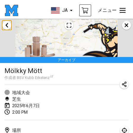
JA
メニュー
2025年1月
Tournoi Mixte ASPTTOM
2025年1月18日
|
フランス
アーカイブ
Indoor Polish Open 2025 - Singles
Mölkky Mött
2025年1月18日
|
ポーランド
作成者
BSV Kubb Erkelenz
Tournoi de St Max
2025年1月19日
|
フランス
地域大会
芝生
Indoor Polish Open 2025 - Doubles
2025年6月7日
2:00 PM
2025年1月19日
|
ポーランド
Tournoi de Mölkky - Lesfous Dubâtonvaigeois
場所