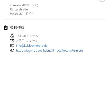
2025年1月25日
|
フランス
Erkelenz (BSV Kubb)
Rurtalstraße
Hetzerath
,
ドイツ
2025年2月
US Mölkky Winter
登録情報
2025年2月7日
|
アメリカ合衆国
15 EUR / チーム
2 選手s / チーム
Open des vendanges tardives
info@kubb-erkelenz.de
2025年2月8日
|
フランス
https://bsv-kubb-erkelenz.jimdosite.com/turniere
Indoor de la CASAS
2025年2月15日
|
フランス
SM HalliMölkky - Finnish Championship
2025年2月15日
|
フィンランド
Warm-up EM Indoor
リストを表示
2025年2月28日
|
チェコ
表示中
241
トーナメント
監修:
Mölkk Your World