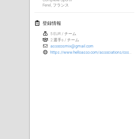
2025年1月25日
|
フランス
Ferel
,
フランス
2025年2月
登録情報
US Mölkky Winter
5 EUR / チーム
2025年2月7日
|
アメリカ合衆国
2 選手s / チーム
assocosmix@gmail.com
https://www.helloasso.com/associations/cosmix/evenements/molkky-13-09-2025
Open des vendanges tardives
2025年2月8日
|
フランス
Indoor de la CASAS
2025年2月15日
|
フランス
SM HalliMölkky - Finnish Championship
2025年2月15日
|
フィンランド
Warm-up EM Indoor
2025年2月28日
|
チェコ