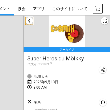
メント
協会
アプリ
このサイトについて
2025年1月
Tournoi Mixte ASPTTOM
2025年1月18日
|
フランス
アーカイブ
Indoor Polish Open 2025 - Singles
Super Heros du Mölkky
2025年1月18日
|
ポーランド
作成者
COSMIX
Tournoi de St Max
2025年1月19日
|
フランス
地域大会
2025年9月13日
Indoor Polish Open 2025 - Doubles
9:00 AM
2025年1月19日
|
ポーランド
場所
Tournoi de Mölkky - Lesfous Dubâtonvaigeois
Complexe Sportif