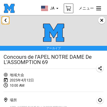
JA
メニュー
2025年1月
Tournoi Mixte ASPTTOM
2025年1月18日
|
フランス
アーカイブ
Indoor Polish Open 2025 - Singles
Concours de l'APEL NOTRE DAME De
2025年1月18日
|
ポーランド
L'ASSOMPTION 69
Tournoi de St Max
2025年1月19日
|
フランス
地域大会
2025年4月12日
Indoor Polish Open 2025 - Doubles
10:00 AM
2025年1月19日
|
ポーランド
場所
Tournoi de Mölkky - Lesfous Dubâtonvaigeois