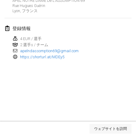
APEL NOTRE DAME De L'ASSOMPTION 69
2025年1月25日
|
フランス
Rue Hugues Guérin
Lyon
,
フランス
2025年2月
登録情報
US Mölkky Winter
2025年2月7日
|
アメリカ合衆国
4 EUR / 選手
2 選手s / チーム
apelndassomption69@gmail.com
Open des vendanges tardives
https://shorturl.at/MDEy5
2025年2月8日
|
フランス
Indoor de la CASAS
2025年2月15日
|
フランス
SM HalliMölkky - Finnish Championship
2025年2月15日
|
フィンランド
Warm-up EM Indoor
リストを表示
2025年2月28日
|
チェコ
ウェブサイトを訪問
表示中
241
トーナメント
監修:
Mölkk Your World