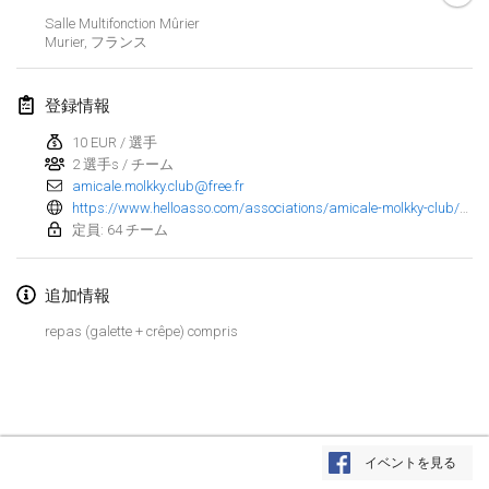
2025年1月25日
|
フランス
Salle Multifonction Mûrier
Murier
,
フランス
2025年2月
登録情報
US Mölkky Winter
2025年2月7日
|
アメリカ合衆国
10 EUR / 選手
2 選手s / チーム
amicale.molkky.club@free.fr
Open des vendanges tardives
https://www.helloasso.com/associations/amicale-molkky-club/evenements/tournoi-nocturne-2025
2025年2月8日
|
フランス
定員: 64 チーム
Indoor de la CASAS
2025年2月15日
|
フランス
追加情報
repas (galette + crêpe) compris
SM HalliMölkky - Finnish Championship
2025年2月15日
|
フィンランド
Warm-up EM Indoor
リストを表示
2025年2月28日
|
チェコ
イベントを見る
表示中
241
トーナメント
監修:
Mölkk Your World