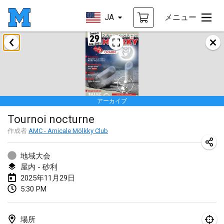
JA
メニュー
2025年1月
Tournoi Mixte ASPTTOM
2025年1月18日
|
フランス
アーカイブ
Indoor Polish Open 2025 - Singles
Tournoi nocturne
2025年1月18日
|
ポーランド
作成者
AMC - Amicale Mölkky Club
Tournoi de St Max
2025年1月19日
|
フランス
地域大会
屋内 - 砂利
Indoor Polish Open 2025 - Doubles
2025年11月29日
5:30 PM
2025年1月19日
|
ポーランド
Tournoi de Mölkky - Lesfous Dubâtonvaigeois
場所