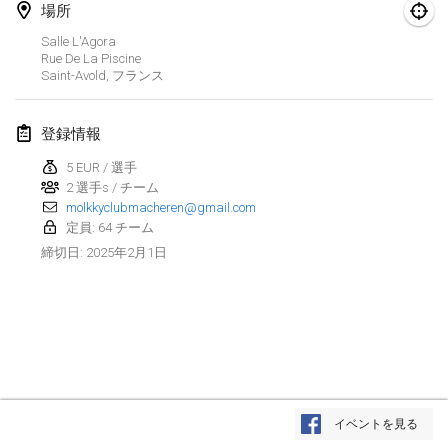
2025年1月25日
|
フランス
場所
Salle L'Agora
2025年2月
Rue De La Piscine
Saint-Avold
,
フランス
US Mölkky Winter
2025年2月7日
|
アメリカ合衆国
登録情報
5 EUR / 選手
Open des vendanges tardives
2 選手s / チーム
2025年2月8日
|
フランス
molkkyclubmacheren@gmail.com
定員: 64 チーム
Indoor de la CASAS
2025年2月1日
締切日
:
2025年2月15日
|
フランス
SM HalliMölkky - Finnish Championship
2025年2月15日
|
フィンランド
Warm-up EM Indoor
リストを表示
2025年2月28日
|
チェコ
イベントを見る
表示中
241
トーナメント
監修:
Mölkk Your World