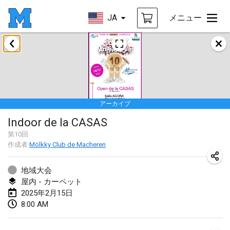
JA
メニュー
2025年1月
Tournoi Mixte ASPTTOM
2025年1月18日
|
フランス
アーカイブ
Indoor Polish Open 2025 - Singles
Indoor de la CASAS
2025年1月18日
|
ポーランド
第
10
回
作成者
Mölkky Club de Macheren
Tournoi de St Max
2025年1月19日
|
フランス
地域大会
屋内 - カーペット
Indoor Polish Open 2025 - Doubles
2025年2月15日
2025年1月19日
|
ポーランド
8:00 AM
Tournoi de Mölkky - Lesfous Dubâtonvaigeois