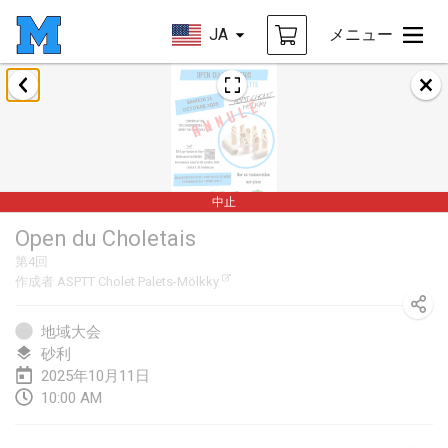
JA
メニュー
2025年1月
Tournoi Mixte ASPTTOM
2025年1月18日
|
フランス
中止
Indoor Polish Open 2025 - Singles
Open du Choletais
2025年1月18日
|
ポーランド
第
4
回
作成者
ASPTT Cholet Palets-Mölkky
Tournoi de St Max
2025年1月19日
|
フランス
地域大会
砂利
Indoor Polish Open 2025 - Doubles
2025年10月11日
2025年1月19日
|
ポーランド
10:00 AM
Tournoi de Mölkky - Lesfous Dubâtonvaigeois