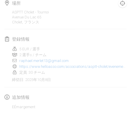
2025年1月25日
|
フランス
場所
ASPTT Cholet - Tournoi
2025年2月
Avenue Du Lac
65
Cholet
,
フランス
US Mölkky Winter
2025年2月7日
|
アメリカ合衆国
登録情報
5 EUR / 選手
Open des vendanges tardives
2 選手s / チーム
2025年2月8日
|
フランス
raphael.merlet13@gmail.com
https://www.helloasso.com/associations/asptt-cholet/evenements/concours-de-molkky
Indoor de la CASAS
定員: 30 チーム
2025年2月15日
|
フランス
2025年10月8日
締切日
:
SM HalliMölkky - Finnish Championship
追加情報
2025年2月15日
|
フィンランド
EÉmargement
Warm-up EM Indoor
リストを表示
2025年2月28日
|
チェコ
表示中
241
トーナメント
監修:
Mölkk Your World