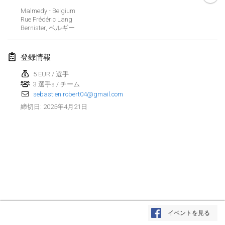
2025年1月25日
|
フランス
Malmedy - Belgium
Rue Frédéric Lang
Bernister
,
ベルギー
2025年2月
US Mölkky Winter
登録情報
2025年2月7日
|
アメリカ合衆国
5 EUR / 選手
3 選手s / チーム
Open des vendanges tardives
sebastien.robert04@gmail.com
2025年2月8日
|
フランス
2025年4月21日
締切日
:
Indoor de la CASAS
2025年2月15日
|
フランス
SM HalliMölkky - Finnish Championship
2025年2月15日
|
フィンランド
Warm-up EM Indoor
リストを表示
2025年2月28日
|
チェコ
イベントを見る
表示中
241
トーナメント
監修:
Mölkk Your World