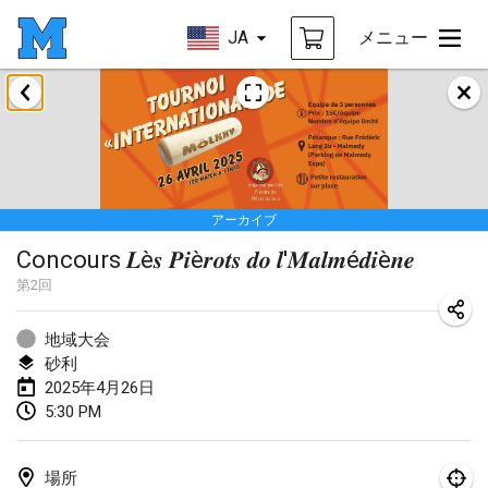
JA
メニュー
2025年1月
Tournoi Mixte ASPTTOM
2025年1月18日
|
フランス
アーカイブ
Indoor Polish Open 2025 - Singles
Concours 𝑳è𝒔 𝑷𝒊è𝒓𝒐𝒕𝒔 𝒅𝒐 𝒍'𝑴𝒂𝒍𝒎é𝒅𝒊è𝒏𝒆
2025年1月18日
|
ポーランド
第
2
回
Tournoi de St Max
2025年1月19日
|
フランス
地域大会
砂利
Indoor Polish Open 2025 - Doubles
2025年4月26日
5:30 PM
2025年1月19日
|
ポーランド
Tournoi de Mölkky - Lesfous Dubâtonvaigeois
場所