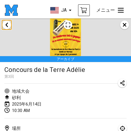
JA
メニュー
2025年1月
Tournoi Mixte ASPTTOM
2025年1月18日
|
フランス
アーカイブ
Indoor Polish Open 2025 - Singles
Concours de la Terre Adélie
2025年1月18日
|
ポーランド
第
3
回
Tournoi de St Max
2025年1月19日
|
フランス
地域大会
砂利
Indoor Polish Open 2025 - Doubles
2025年6月14日
10:30 AM
2025年1月19日
|
ポーランド
Tournoi de Mölkky - Lesfous Dubâtonvaigeois
場所