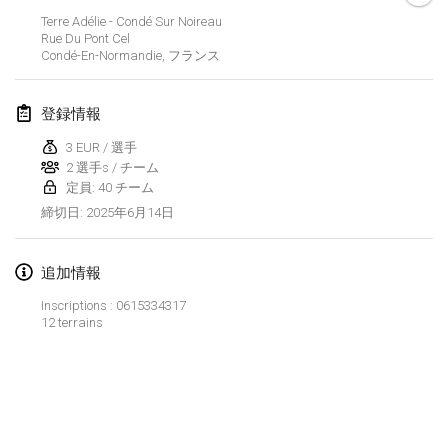
2025年1月25日
|
フランス
Terre Adélie - Condé Sur Noireau
Rue Du Pont Cel
Condé-En-Normandie
,
フランス
2025年2月
US Mölkky Winter
登録情報
2025年2月7日
|
アメリカ合衆国
3 EUR / 選手
2 選手s / チーム
Open des vendanges tardives
定員: 40 チーム
2025年2月8日
|
フランス
2025年6月14日
締切日
:
Indoor de la CASAS
2025年2月15日
|
フランス
追加情報
Inscriptions : 0615334317
SM HalliMölkky - Finnish Championship
12 terrains
2025年2月15日
|
フィンランド
Warm-up EM Indoor
リストを表示
2025年2月28日
|
チェコ
表示中
241
トーナメント
監修:
Mölkk Your World